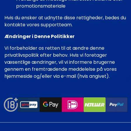
promotionsmateriale
Hvis du ønsker at udnytte disse rettigheder, bedes du
kontakte vores supportteam.
Ændringer i Denne Politikker
Vi forbeholder os retten til at ændre denne
privatlivspolitik efter behov. Hvis vi foretager
væsentlige ændringer, vil vi informere brugerne
gennem en fremtrædende meddelelse på vores
hjemmeside og/eller via e-mail (hvis angivet).