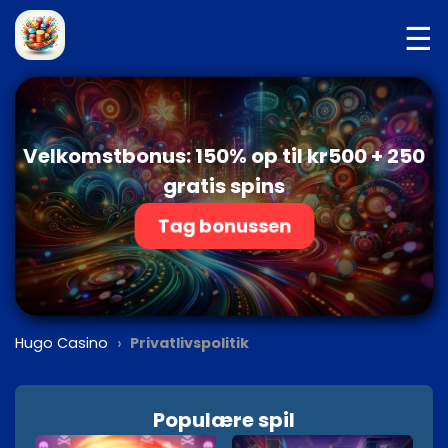
☰
Velkomstbonus: 150% op til kr500 + 250
gratis spins
Tag bonussen
›
Hugo Casino
Privatlivspolitik
Populære spil