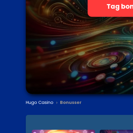
Tag bo
›
Hugo Casino
Bonusser