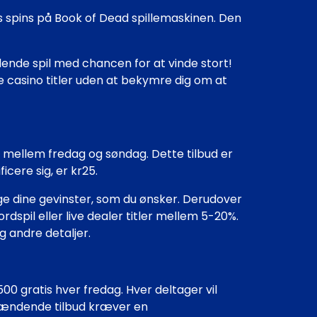
s spins på Book of Dead spillemaskinen. Den
ende spil med chancen for at vinde stort!
ve casino titler uden at bekymre dig om at
t mellem fredag og søndag. Dette tilbud er
cere sig, er kr25.
e dine gevinster, som du ønsker. Derudover
ordspil eller live dealer titler mellem 5-20%.
g andre detaljer.
0 gratis hver fredag. Hver deltager vil
spændende tilbud kræver en