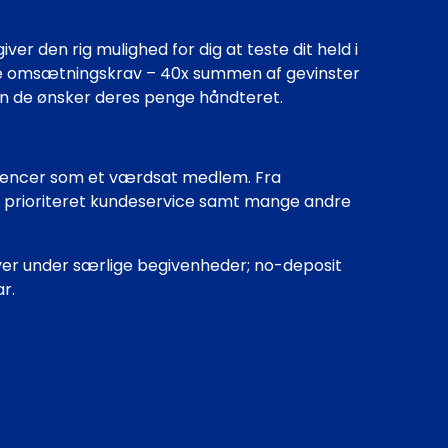
r den rig mulighed for dig at teste dit held i
nde omsætningskrav – 40x summen af gevinster
rdan de ønsker deres penge håndteret.
erencer som et værdsat medlem. Fra
l prioriteret kundeservice samt mange andre
ver under særlige begivenheder; no-deposit
r.