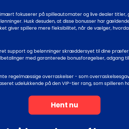
 fokuserer på spilleautomater og live dealer titler, give
belønninger. Husk desuden, at disse bonusser har gælde
ilket giver spillere mere fleksibilitet, når de vælger, hvo
eret support og belønninger skræddersyet til dine præf
betalinger med garanterede bonusforøgelser, adgang ti
ente regelmæssige overraskelser - som overraskelsesga
eret udelukkende på den VIP-tier rang, som spilleren ha
Hent nu