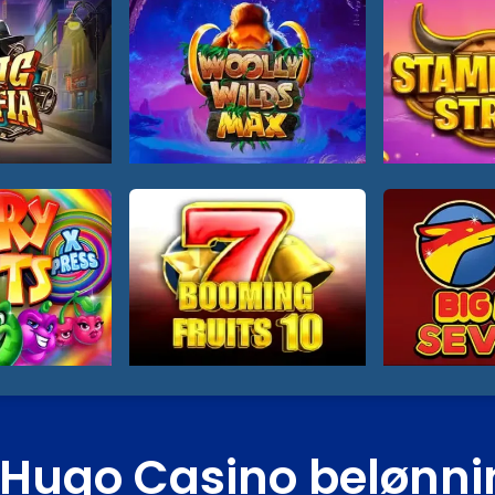
l Hugo Casino belønni