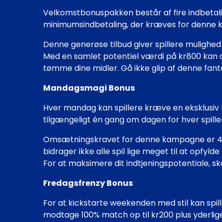
Velkomstbonuspakken består af fire indbetalin
minimumsindbetaling, der kræves for denne 
Denne generøse tilbud giver spillere mulighed
Med en samlet potentiel værdi på kr800 kan du 
tømme dine midler. Gå ikke glip af denne fan
Mandagsmagi Bonus
Hver mandag kan spillere kræve en eksklusiv b
tilgængeligt én gang om dagen for hver spiller
Omsætningskravet for denne kampagne er 40x b
bidrager ikke alle spil lige meget til at opfyld
For at maksimere dit indtjeningspotentiale, ska
Fredagsfrenzy Bonus
For at kickstarte weekenden med stil kan spi
modtage 100% match op til kr200 plus yderlig