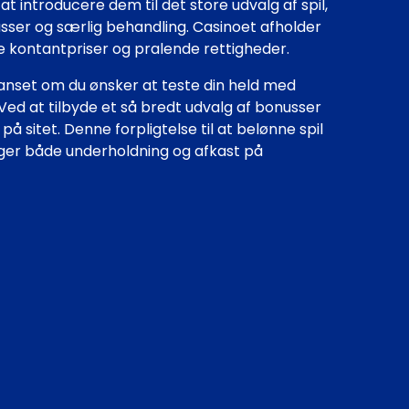
 introducere dem til det store udvalg af spil,
usser og særlig behandling. Casinoet afholder
e kontantpriser og pralende rettigheder.
Uanset om du ønsker at teste din held med
Ved at tilbyde et så bredt udvalg af bonusser
å sitet. Denne forpligtelse til at belønne spil
søger både underholdning og afkast på