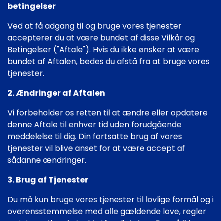
betingelser
Ved at få adgang til og bruge vores tjenester
accepterer du at være bundet af disse Vilkår og
Betingelser ("Aftale"). Hvis du ikke ønsker at være
bundet af Aftalen, bedes du afstå fra at bruge vores
tjenester.
2. Ændringer af Aftalen
Vi forbeholder os retten til at ændre eller opdatere
denne Aftale til enhver tid uden forudgående
meddelelse til dig. Din fortsatte brug af vores
tjenester vil blive anset for at være accept af
sådanne ændringer.
3. Brug af Tjenester
Du må kun bruge vores tjenester til lovlige formål og i
overensstemmelse med alle gældende love, regler