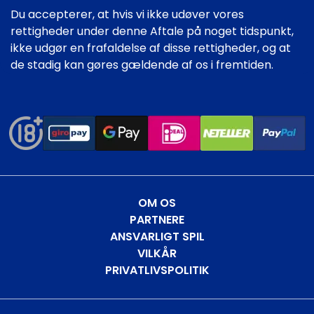
Du accepterer, at hvis vi ikke udøver vores
rettigheder under denne Aftale på noget tidspunkt,
ikke udgør en frafaldelse af disse rettigheder, og at
de stadig kan gøres gældende af os i fremtiden.
OM OS
PARTNERE
ANSVARLIGT SPIL
VILKÅR
PRIVATLIVSPOLITIK