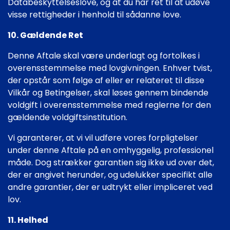
Databeskyttelseslove, og at du har ret til at udøve
visse rettigheder i henhold til sådanne love.
10. Gældende Ret
Denne Aftale skal være underlagt og fortolkes i
overensstemmelse med lovgivningen. Enhver tvist,
der opstår som følge af eller er relateret til disse
Vilkår og Betingelser, skal løses gennem bindende
voldgift i overensstemmelse med reglerne for den
gældende voldgiftsinstitution.
Vi garanterer, at vi vil udføre vores forpligtelser
under denne Aftale på en omhyggelig, professionel
måde. Dog strækker garantien sig ikke ud over det,
der er angivet herunder, og udelukker specifikt alle
andre garantier, der er udtrykt eller impliceret ved
lov.
11. Helhed