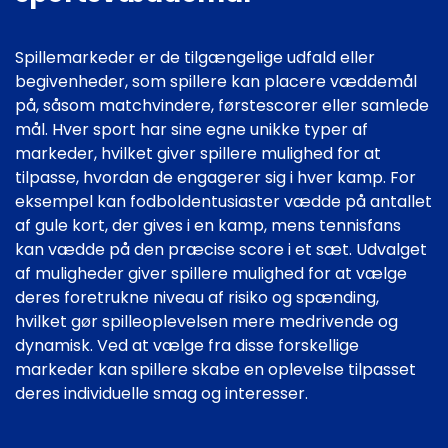
Spillemarkeder er de tilgængelige udfald eller
begivenheder, som spillere kan placere væddemål
på, såsom matchvindere, førstescorer eller samlede
mål. Hver sport har sine egne unikke typer af
markeder, hvilket giver spillere mulighed for at
tilpasse, hvordan de engagerer sig i hver kamp. For
eksempel kan fodboldentusiaster vædde på antallet
af gule kort, der gives i en kamp, mens tennisfans
kan vædde på den præcise score i et sæt. Udvalget
af muligheder giver spillere mulighed for at vælge
deres foretrukne niveau af risiko og spænding,
hvilket gør spilleoplevelsen mere medrivende og
dynamisk. Ved at vælge fra disse forskellige
markeder kan spillere skabe en oplevelse tilpasset
deres individuelle smag og interesser.