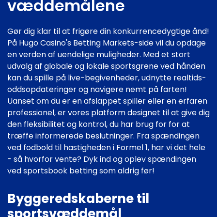
væddemålene
Gør dig klar til at frigøre din konkurrencedygtige ånd!
På Hugo Casino's Betting Markets-side vil du opdage
en verden af uendelige muligheder. Med et stort
udvalg af globale og lokale sportsgrene ved hånden
kan du spille på live-begivenheder, udnytte realtids-
oddsopdateringer og navigere nemt på farten!
Uanset om du er en afslappet spiller eller en erfaren
professionel, er vores platform designet til at give dig
den fleksibilitet og kontrol, du har brug for for at
træffe informerede beslutninger. Fra spændingen
ved fodbold til hastigheden i Formel 1, har vi det hele
- så hvorfor vente? Dyk ind og oplev spændingen
ved sportsbook betting som aldrig før!
Byggeredskaberne til
sportsvæddemål