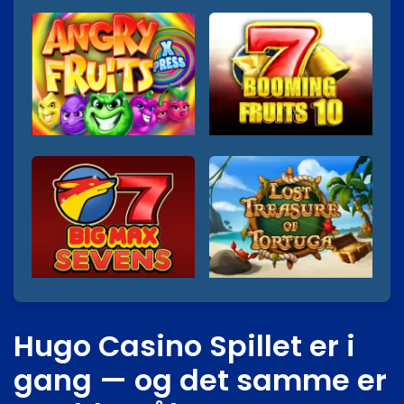
Hugo Casino Spillet er i
gang — og det samme er