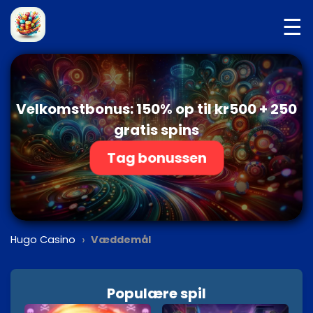
☰
Velkomstbonus: 150% op til kr500 + 250
gratis spins
Tag bonussen
›
Hugo Casino
Væddemål
Populære spil