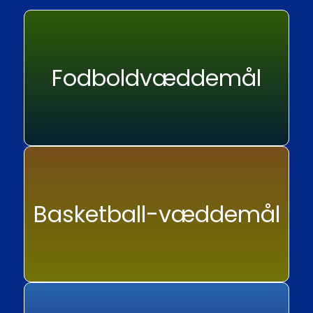
Fodboldvæddemål
Basketball-væddemål