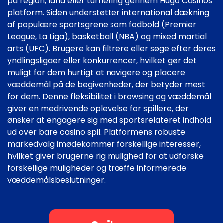
på region, land eller turnering gennem Hugo Casinos
platform. Siden understøtter international dækning
af populære sportsgrene som fodbold (Premier
League, La Liga), basketball (NBA) og mixed martial
arts (UFC). Brugere kan filtrere eller søge efter deres
yndlingsligaer eller konkurrencer, hvilket gør det
muligt for dem hurtigt at navigere og placere
væddemål på de begivenheder, der betyder mest
for dem. Denne fleksibilitet i browsing og væddemål
giver en medrivende oplevelse for spillere, der
ønsker at engagere sig med sportsrelateret indhold
ud over bare casino spil. Platformens robuste
markedvalg imødekommer forskellige interesser,
hvilket giver brugerne rig mulighed for at udforske
forskellige muligheder og træffe informerede
væddemålsbeslutninger.